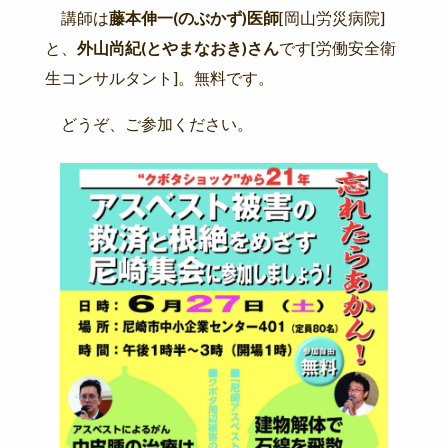
講師は
藤本伸一(のぶかず)医師
[岡山労災病院]
と、
外山尚紀(とやまなおき)さん
です[労働安全衛
生コンサルタント]。無料です。
どうぞ、ご参加ください。