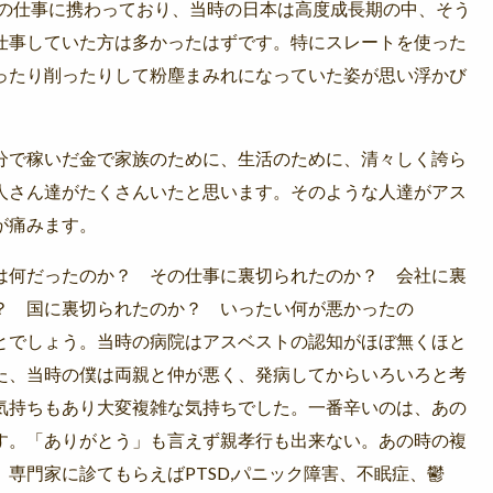
係の仕事に携わっており、当時の日本は高度成長期の中、そう
仕事していた方は多かったはずです。特にスレートを使った
ったり削ったりして粉塵まみれになっていた姿が思い浮かび
分で稼いだ金で家族のために、生活のために、清々しく誇ら
人さん達がたくさんいたと思います。そのような人達がアス
が痛みます。
は何だったのか？ その仕事に裏切られたのか？ 会社に裏
？ 国に裏切られたのか？ いったい何が悪かったの
とでしょう。当時の病院はアスベストの認知がほぼ無くほと
た、当時の僕は両親と仲が悪く、発病してからいろいろと考
気持ちもあり大変複雑な気持ちでした。一番辛いのは、あの
す。「ありがとう」も言えず親孝行も出来ない。あの時の複
専門家に診てもらえばPTSD,パニック障害、不眠症、鬱