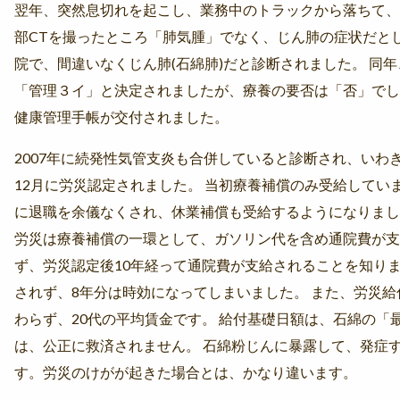
翌年、突然息切れを起こし、業務中のトラックから落ちて、
部CTを撮ったところ「肺気腫」でなく、じん肺の症状だと
院で、間違いなくじん肺(石綿肺)だと診断されました。 同
「管理３イ」と決定されましたが、療養の要否は「否」でし
健康管理手帳が交付されました。
2007年に続発性気管支炎も合併していると診断され、いわき
12月に労災認定されました。 当初療養補償のみ受給していま
に退職を余儀なくされ、休業補償も受給するようになりまし
労災は療養補償の一環として、ガソリン代を含め通院費が支
ず、労災認定後10年経って通院費が支給されることを知りま
されず、8年分は時効になってしまいました。 また、労災給
わらず、20代の平均賃金です。 給付基礎日額は、石綿の「
は、公正に救済されません。 石綿粉じんに暴露して、発症
す。労災のけがが起きた場合とは、かなり違います。