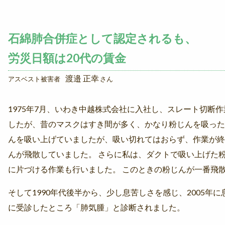
石綿肺合併症として認定されるも、
労災日額は20代の賃金
渡邉 正幸
アスベスト被害者
さん
1975年7月、いわき中越株式会社に入社し、スレート切断
したが、昔のマスクはすき間が多く、かなり粉じんを吸った
んを吸い上げていましたが、吸い切れてはおらず、作業が終
んが飛散していました。 さらに私は、ダクトで吸い上げた
に片づける作業も行いました。 このときの粉じんが一番飛
そして1990年代後半から、少し息苦しさを感じ、2005年
に受診したところ「肺気腫」と診断されました。