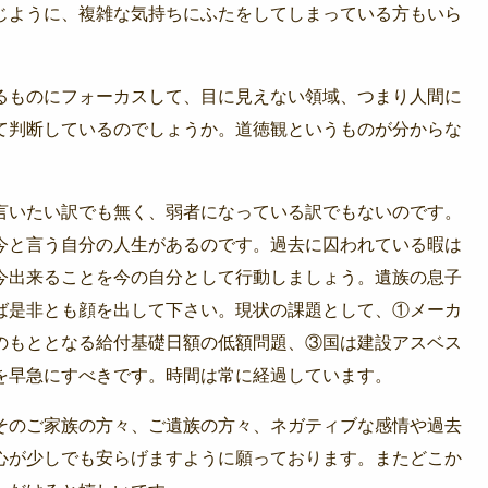
じように、複雑な気持ちにふたをしてしまっている方もいら
るものにフォーカスして、目に見えない領域、つまり人間に
て判断しているのでしょうか。道徳観というものが分からな
言いたい訳でも無く、弱者になっている訳でもないのです。
今と言う自分の人生があるのです。過去に囚われている暇は
今出来ることを今の自分として行動しましょう。遺族の息子
ば是非とも顔を出して下さい。現状の課題として、①メーカ
のもととなる給付基礎日額の低額問題、③国は建設アスベス
を早急にすべきです。時間は常に経過しています。
そのご家族の方々、ご遺族の方々、ネガティブな感情や過去
心が少しでも安らげますように願っております。またどこか