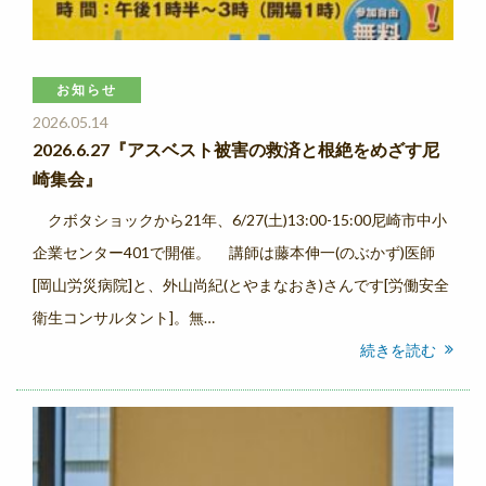
お知らせ
2026.05.14
2026.6.27『アスベスト被害の救済と根絶をめざす尼
崎集会』
クボタショックから21年、6/27(土)13:00-15:00尼崎市中小
企業センター401で開催。 講師は藤本伸一(のぶかず)医師
[岡山労災病院]と、外山尚紀(とやまなおき)さんです[労働安全
衛生コンサルタント]。無…
続きを読む