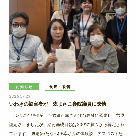
お知らせ
制度・改善
2026.07.23
いわきの被害者が、森まさこ参院議員に陳情
20代に石綿作業した渡邉正幸さんは石綿肺に罹患し、労災
認定されましたが、給付基礎日額は20代の賃金から算定され
ています。 渡邉(わたなべ)正幸さんの体験談 – アスベスト患