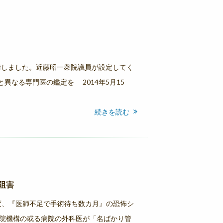
請しました。近藤昭一衆院議員が設定してく
異なる専門医の鑑定を 2014年5月15
続きを読む
阻害
に異変、『医師不足で手術待ち数カ月』の恐怖シ
院機構の或る病院の外科医が「名ばかり管