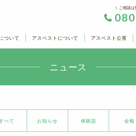
ご相談は
080
について
アスベストについて
アスベスト公害
ニュース
すべて
お知らせ
体験談
会報