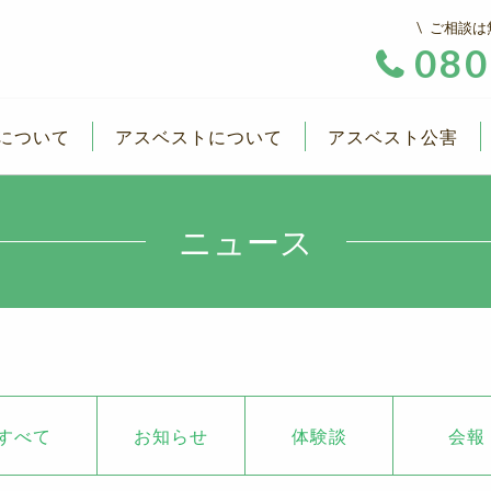
ご相談は
080
について
アスベストについて
アスベスト公害
ニュース
すべて
お知らせ
体験談
会報