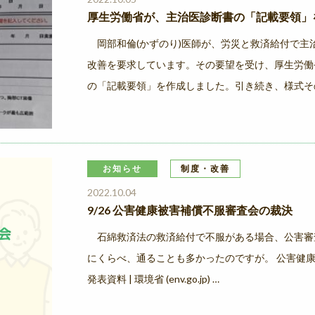
厚生労働省が、主治医診断書の「記載要領」
岡部和倫(かずのり)医師が、労災と救済給付で主
改善を要求しています。その要望を受け、厚生労働
の「記載要領」を作成しました。引き続き、様式そ
お知らせ
制度・改善
2022.10.04
9/26 公害健康被害補償不服審査会の裁決
石綿救済法の救済給付で不服がある場合、公害審
にくらべ、通ることも多かったのですが。 公害健康
発表資料 | 環境省 (env.go.jp) …