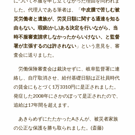
について不服を申し立てなかった理由を問われま
した。代理人である筆者は、「
中皮腫で苦しむ被
災労働者と遺族が、労災日額に関する通達を知る
由もない。
瑕疵(かし)
ある決定を行いながら、当
時不服審査請求しなかったからいけない、と監督
署が主張するのは許されない
」という意見を、審
査会に送りました。
労働保険審査会は裁決せずに、岐阜監督署に連
絡し、自庁取消させ、給付基礎日額は正社員時代
の賃金にもとづく1万3310円に是正されました。
発症した2008年にさかのぼって是正されたので、
追給は17年間を超えます。
あきらめずにたたかったAさんが、被災者家族
の公正な保護を勝ち取られました。(斎藤)