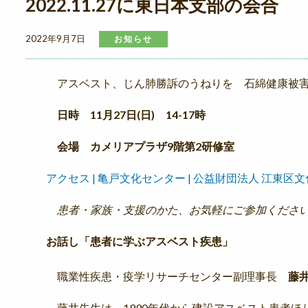
2022.11.27に東日本支部の会合
2022年9月7日
お知らせ
アスベスト、じん肺勝訴のうねりを 石綿健康被害
日時 11月27日(日) 14-17時
会場 カメリアプラザ9階第2研修室
アクセス | 亀戸文化センター | 公益財団法人 江東区文化コミ
患者・家族・支援のかた、お気軽にご参加くださ
お話し「患者に学ぶアスベスト疾患」
職業性疾患・疫学リサーチセンター副理事長
藤
藤井先生は、1990年代から建設アスベスト患者ほ