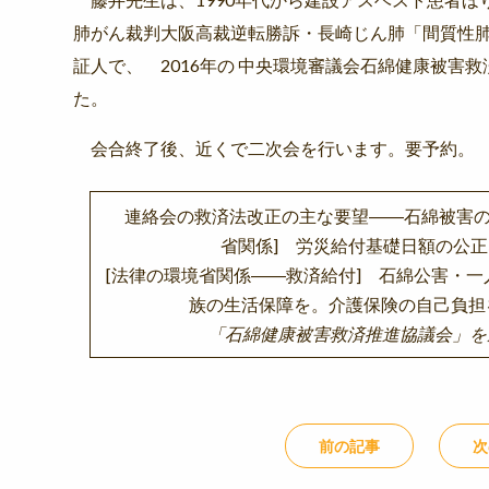
肺がん裁判大阪高裁逆転勝訴・長崎じん肺「間質性肺
証人で、 2016年の 中央環境審議会石綿健康被害
た。
会合終了後、近くで二次会を行います。要予約。
連絡会の救済法改正の主な要望――石綿被害の特
省関係] 労災給付基礎日額の公
[法律の環境省関係――救済給付] 石綿公害・
族の生活保障を。介護保険の自己負担
「石綿健康被害救済推進協議会」を
前の記事
次