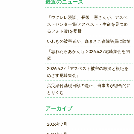
最近のニュース
「ウクレレ漫談」 長阪 憲さんが、アスベ
ストセンター賞(アスベスト・生命を見つめ
るフォト賞)を受賞
いわきの被害者が、森まさこ参院議員に陳情
「忘れたらあかん!」2026.6.27尼崎集会を開
催
2026.6.27『アスベスト被害の救済と根絶を
めざす尼崎集会』
労災給付基礎日額の是正、当事者が総合的に
とりくむ
アーカイブ
2026年7月